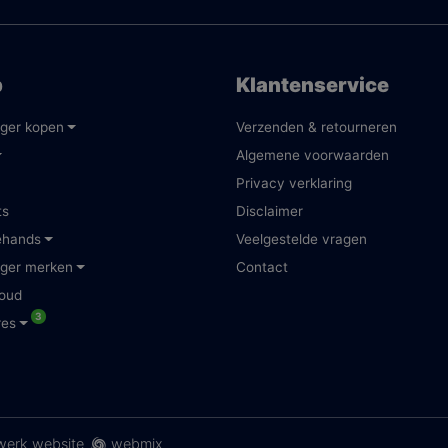
p
Klantenservice
ger kopen
Verzenden & retourneren
Algemene voorwaarden
Privacy verklaring
ts
Disclaimer
ehands
Veelgestelde vragen
ger merken
Contact
oud
3
res
erk website
webmix