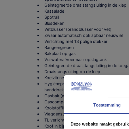
Geïntegreerde draaistangsluiting in de klep
Kassalade
Spotrail
Blusdeken
Vetblusser (brandblusser voor vet)
Zwaar automatisch opklapbaar neuswiel
Verlichting met 13 polige stekker
Rangeergrepen
Bakplaat op gas
Vuilwaterafvoer naar opslagtank
Geïntegreerde draaistangsluiting in de toe
Draaistangsluiting op de klep
Koelvitrine met marmer werkblad in de afm
Hygiënepakket (5 l handgevulde boiler, ze
handdoekrolhouder)
Wij ge
Gasbak (aluminium tranenplaat) voor 3 gas
Gascompartiment in de wagen verwerkt
Toestemming
Koolstoffilter
Vlaggenstokhouder
TL verlichting
Deze website maakt gebruik
Deze pagina g
Koof in bijpassende kleur van de balie met 