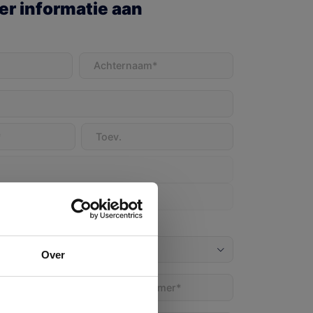
r informatie aan
t)
Achternaam
(Vereist)
Over
Telefoon
(Vereist)
)
g markt