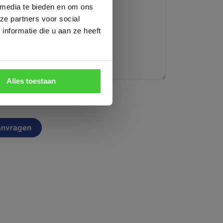
t
 media te bieden en om ons
ze partners voor social
k vooraf aan
nformatie die u aan ze heeft
p via
+31
Alles toestaan
n