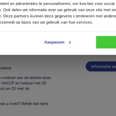
s. Wij produceren zowel seriematige modellen als maatwerk mark
Opmerkingen
ent en advertenties te personaliseren, om functies voor social
ns.
. Ook delen we informatie over uw gebruik van onze site met on
aliteit en service te kunnen waarborgen verzoeken wij u vriendelij
e. Deze partners kunnen deze gegevens combineren met andere i
 een afspraak in te plannen. Neem daarvoor telefonisch contact o
erzameld op basis van uw gebruik van hun services.
 stuur een e-mail naar
info@konag.nl.
U bent van harte welkom.
tact op
Aanpassen
Trailer
Trailer inruile
inruilen
stekker
s
voldoen aan de laatste eisen
id, HACCP en hebben het CE
duct en CE met de
wat u zoekt? Bekijk dan eens