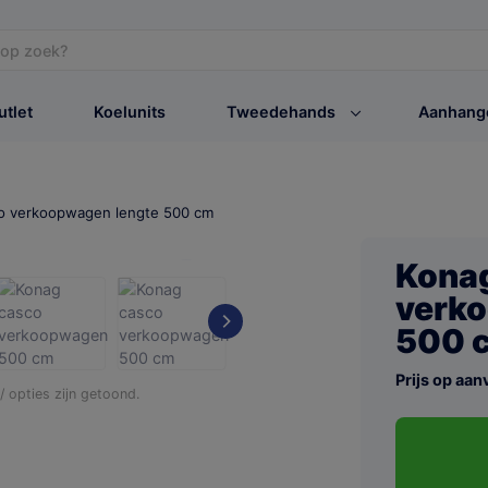
utlet
Koelunits
Tweedehands
Aanhang
o verkoopwagen lengte 500 cm
Kona
verko
500 
Prijs op aan
 opties zijn getoond.