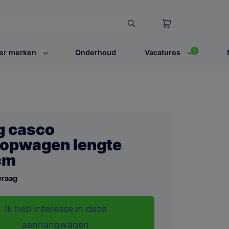
3
er merken
Onderhoud
Vacatures
g casco
opwagen lengte
cm
vraag
Ik heb interesse in deze
aanhangwagen