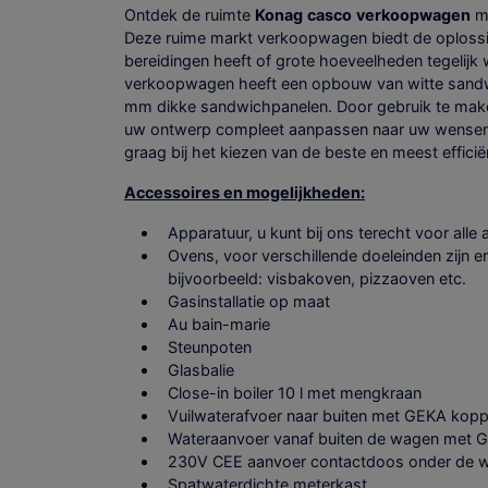
Ontdek de ruimte
Konag
casco
verkoopwagen
me
Deze ruime markt verkoopwagen biedt de oplossi
bereidingen heeft of grote hoeveelheden tegelijk
verkoopwagen heeft een opbouw van witte sandw
mm dikke sandwichpanelen. Door gebruik te make
uw ontwerp compleet aanpassen naar uw wensen 
graag bij het kiezen van de beste en meest efficiën
Accessoires en mogelijkheden:
Apparatuur, u kunt bij ons terecht voor alle
Ovens, voor verschillende doeleinden zijn 
bijvoorbeeld: visbakoven, pizzaoven etc.
Gasinstallatie op maat
Au bain-marie
Steunpoten
Glasbalie
Close-in boiler 10 l met mengkraan
Vuilwaterafvoer naar buiten met GEKA kopp
Wateraanvoer vanaf buiten de wagen met G
230V CEE aanvoer contactdoos onder de 
Spatwaterdichte meterkast