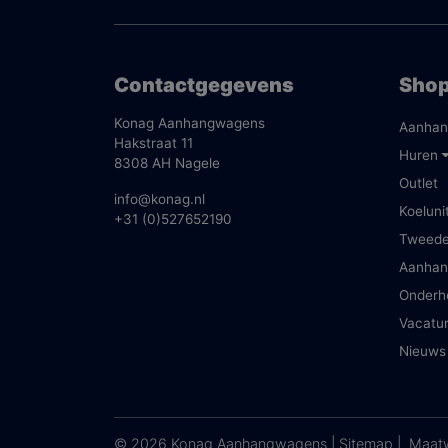
Contactgegevens
Sho
Konag Aanhangwagens
Aanhan
Hakstraat 11
Huren
8308 AH Nagele
Outlet
info@konag.nl
Koeluni
+31 (0)527652190
Tweed
Aanhan
Onderh
Vacatu
Nieuws
© 2026 Konag Aanhangwagens |
Sitemap
|
Maatw