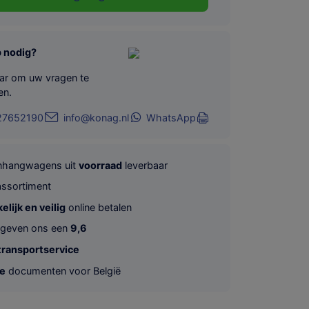
p nodig?
aar om uw vragen te
en.
27652190
info@konag.nl
WhatsApp
anhangwagens uit
voorraad
leverbaar
ssortiment
lijk en veilig
online betalen
 geven ons een
9,6
transportservice
te
documenten voor België