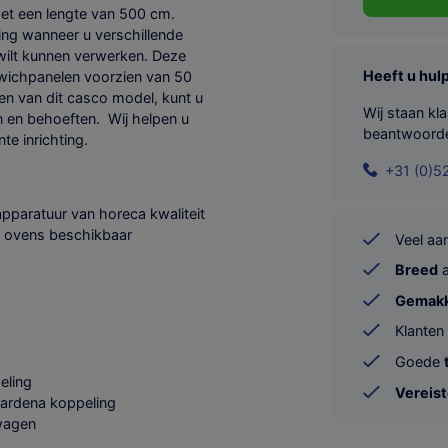
t een lengte van 500 cm.
ng wanneer u verschillende
 wilt kunnen verwerken. Deze
Heeft u hul
ichpanelen voorzien van 50
n van dit casco model, kunt u
Wij staan kl
en behoeften. Wij helpen u
beantwoord
te inrichting.
+31 (0)5
 apparatuur van horeca kwaliteit
er ovens beschikbaar
Veel a
Breed
a
Gemakke
Klanten
Goede
eling
Vereis
ardena koppeling
wagen