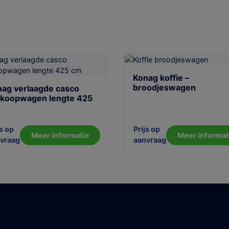
Konag koffie –
broodjeswagen
ag verlaagde casco
rkoopwagen lengte 425
js op
Prijs op
Meer informatie
Meer informat
vraag
aanvraag