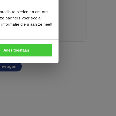
g markt
t
 media te bieden en om ons
ze partners voor social
k vooraf aan
nformatie die u aan ze heeft
p via
+31
n
Alles toestaan