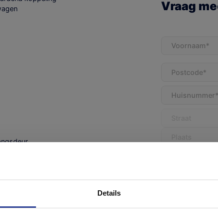
Vraag mee
wagen
Voornaam
(Vereis
Adres
(Vereist)
gangsdeur
Land
etingen 100 / 130 en 150cm
epautomaat en
loven in persoonlijk contact.
flessen met manifold
Details
E-
mailadres
(Vereist