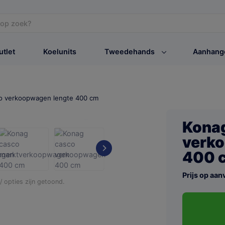
utlet
Koelunits
Tweedehands
Aanhang
o verkoopwagen lengte 400 cm
Kona
verko
400 
Prijs op aan
 opties zijn getoond.