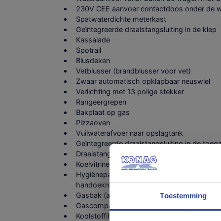
230V CEE aanvoer contactdoos onder de 
Spatwaterdichte meterkast
Geïntegreerde draaistangsluiting in de klep
Kassalade
Spotrail
Blusdeken
Vetblusser (brandblusser voor vet)
Zwaar automatisch opklapbaar neuswiel
Verlichting met 13 polige stekker
Rangeergrepen
Bakplaat op gas
Pizzaoven
Vuilwaterafvoer naar opslagtank
Geïntegreerde draaistangsluiting in de toe
Draaistangsluiting op de klep
Koelvitrine met marmer werkblad in de afm
Hygiënepakket (5 l handgevulde boiler, ze
Wij ge
handoekrolhouder)
Gasbak (aluminium tranenplaat) voor 3 gas
Toestemming
Gascompartiment in de wagen verwerkt
Koolstoffilter