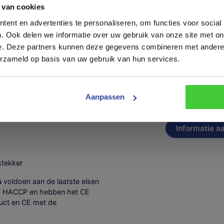
Opmerkingen
 van cookies
eeft een impressie van de mogelijkheden op het gebied van Kona
s. Wij produceren zowel seriematige modellen als maatwerk mark
ent en advertenties te personaliseren, om functies voor social
spotjes
ns.
. Ook delen we informatie over uw gebruik van onze site met on
aliteit en service te kunnen waarborgen verzoeken wij u vriendelij
e. Deze partners kunnen deze gegevens combineren met andere i
 een afspraak in te plannen. Neem daarvoor telefonisch contact o
erzameld op basis van uw gebruik van hun services.
 stuur een e-mail naar
info@konag.nl.
U bent van harte welkom.
tact op
Trailer
Trailer inruile
Aanpassen
inruilen
stekker
s
voldoen aan de laatste eisen
id, HACCP en hebben het CE
duct en CE met de