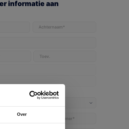
r informatie aan
t)
Achternaam
(Vereist)
Over
Telefoon
(Vereist)
)