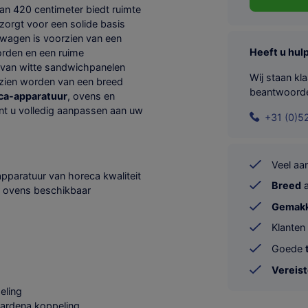
an 420 centimeter biedt ruimte
zorgt voor een solide basis
agen is voorzien van een
Heeft u hul
orden en een ruime
 van witte sandwichpanelen
Wij staan kl
zien worden van een breed
beantwoord
ca-apparatuur
, ovens en
nt u volledig aanpassen aan uw
+31 (0)5
Veel a
 apparatuur van horeca kwaliteit
Breed
a
er ovens beschikbaar
Gemakke
Klanten
Goede
Vereis
eling
ardena koppeling