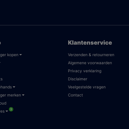
p
Klantenservice
ger kopen
Verzenden & retourneren
Algemene voorwaarden
Privacy verklaring
ts
Disclaimer
ehands
Veelgestelde vragen
ger merken
Contact
oud
3
res