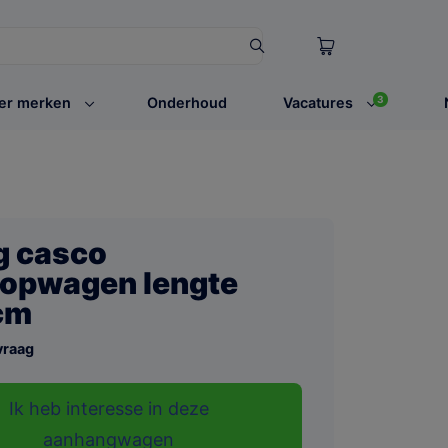
3
er merken
Onderhoud
Vacatures
g casco
opwagen lengte
cm
vraag
Ik heb interesse in deze
aanhangwagen