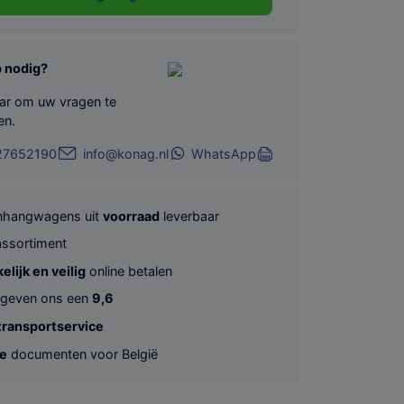
p nodig?
aar om uw vragen te
en.
27652190
info@konag.nl
WhatsApp
anhangwagens uit
voorraad
leverbaar
ssortiment
lijk en veilig
online betalen
 geven ons een
9,6
transportservice
te
documenten voor België