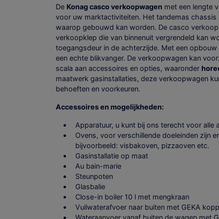
De
Konag casco verkoopwagen
met een lengte v
voor uw marktactiviteiten. Het tandemas chassis 
waarop gebouwd kan worden. De casco verkoopw
verkoopklep die van binnenuit vergrendeld kan w
toegangsdeur in de achterzijde. Met een opbouw
een echte blikvanger. De verkoopwagen kan voor
scala aan accessoires en opties, waaronder
hore
maatwerk gasinstallaties, deze verkoopwagen ku
behoeften en voorkeuren.
Accessoires en mogelijkheden:
Apparatuur, u kunt bij ons terecht voor alle
Ovens, voor verschillende doeleinden zijn 
bijvoorbeeld: visbakoven, pizzaoven etc.
Gasinstallatie op maat
Au bain-marie
Steunpoten
Glasbalie
Close-in boiler 10 l met mengkraan
Vuilwaterafvoer naar buiten met GEKA kopp
Wateraanvoer vanaf buiten de wagen met G