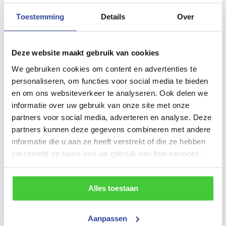
Tandemasser
Toestemming
Details
Over
Laadvloerhoogte
67 cm
Deze website maakt gebruik van cookies
Maatvoering (inwendig)
We gebruiken cookies om content en advertenties te
personaliseren, om functies voor social media te bieden
305x180 cm (LxBxH)
en om ons websiteverkeer te analyseren. Ook delen we
Maatvoering (uitwendig)
informatie over uw gebruik van onze site met onze
partners voor social media, adverteren en analyse. Deze
450x192 cm (LxBxH)
partners kunnen deze gegevens combineren met andere
Gewicht
informatie die u aan ze heeft verstrekt of die ze hebben
verzameld op basis van uw gebruik van hun services.
690 kg
Draagvermogen (bruto)
Alles toestaan
2800 kg
Draagvermogen (netto)
Aanpassen