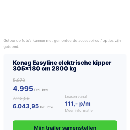
Getoonde foto’s kunnen met gemonteerde accessoires / opties zijn
getoond.
Konag Easyline elektrische kipper
305×180 cm 2800 kg
5.879
4.995
Leasen vanaf
7.113,59
111,- p/m
6.043,95
Incl. btw
Meer informatie
Mijn trailer samenstellen