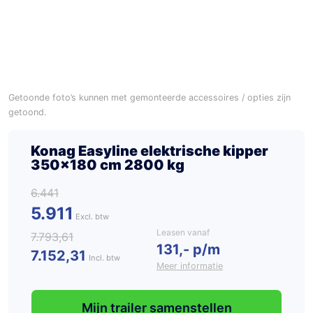
Getoonde foto’s kunnen met gemonteerde accessoires / opties zijn
getoond.
Konag Easyline elektrische kipper
350×180 cm 2800 kg
6.441
5.911
Leasen vanaf
7.793,61
131,- p/m
7.152,31
Incl. btw
Meer informatie
Mijn trailer samenstellen