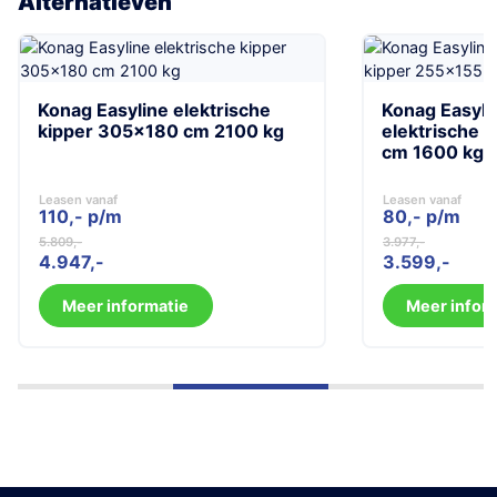
Alternatieven
Konag Easyline elektrische
Konag Easyli
kipper 305×180 cm 2100 kg
elektrische 
cm 1600 kg
Leasen vanaf
Leasen vanaf
110,- p/m
80,- p/m
5.809
3.977
Oorspronkelijke
Huidige
Oorspronkelijk
Huidige
4.947
3.599
prijs
prijs
prijs
prijs
was:
is:
was:
is:
Meer informatie
Meer infor
5.809.
4.947.
3.977.
3.599.