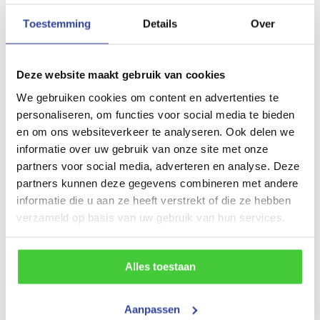
Tandemasser
Toestemming
Details
Over
Laadvloerhoogte
67 cm
Deze website maakt gebruik van cookies
Maatvoering (inwendig)
We gebruiken cookies om content en advertenties te
personaliseren, om functies voor social media te bieden
350x180 cm (LxBxH)
en om ons websiteverkeer te analyseren. Ook delen we
Maatvoering (uitwendig)
informatie over uw gebruik van onze site met onze
partners voor social media, adverteren en analyse. Deze
501x192 cm (LxBxH)
partners kunnen deze gegevens combineren met andere
Gewicht
informatie die u aan ze heeft verstrekt of die ze hebben
verzameld op basis van uw gebruik van hun services.
720 kg
Draagvermogen (bruto)
Alles toestaan
2800 kg
Draagvermogen (netto)
Aanpassen