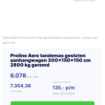
Getoonde foto’s kunnen met gemonteerde accessoires / opties zijn
getoond.
Proline Aero tandemas gesloten
aanhangwagen 300x150x150 cm
2800 kg geremd
6.078
Leasen vanaf
7.354,38
135,- p/m
Incl. btw
Meer informatie