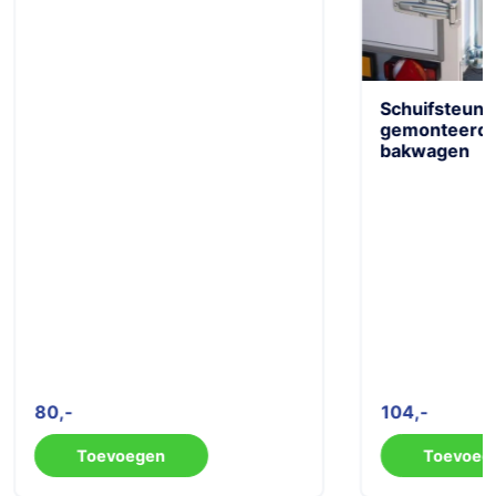
Schuifsteunp
gemonteerd P
bakwagen
80
104
Toevoegen
Toevoeg