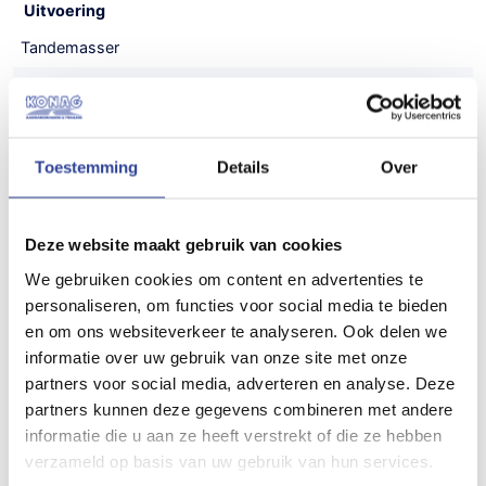
Uitvoering
Tandemasser
Laadvloerhoogte
52 cm
Toestemming
Details
Over
Maatvoering (inwendig)
300x150x150 cm (LxBxH)
Deze website maakt gebruik van cookies
Maatvoering (uitwendig)
We gebruiken cookies om content en advertenties te
440x200x210 cm (LxBxH)
personaliseren, om functies voor social media te bieden
Gewicht
en om ons websiteverkeer te analyseren. Ook delen we
informatie over uw gebruik van onze site met onze
490 kg
partners voor social media, adverteren en analyse. Deze
Draagvermogen (bruto)
partners kunnen deze gegevens combineren met andere
informatie die u aan ze heeft verstrekt of die ze hebben
2800 kg
verzameld op basis van uw gebruik van hun services.
Draagvermogen (netto)