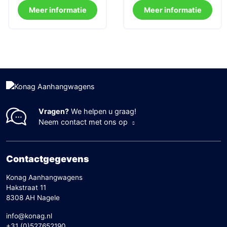
was:
is:
was:
is:
Meer informatie
Meer informatie
3.904.
3.295.
4.151.
3.695.
Vragen?
We helpen u graag!
Neem contact met ons op
Contactgegevens
Konag Aanhangwagens
Hakstraat 11
8308 AH Nagele
info@konag.nl
+31 (0)527652190