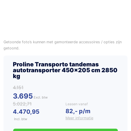
Getoonde foto’s kunnen met gemonteerde accessoires / opties zijn
getoond.
Proline Transporto tandemas
autotransporter 450×205 cm 2850
kg
4.151
3.695
5.022,71
Leasen vanaf
82,- p/m
4.470,95
Meer informatie
Incl. btw