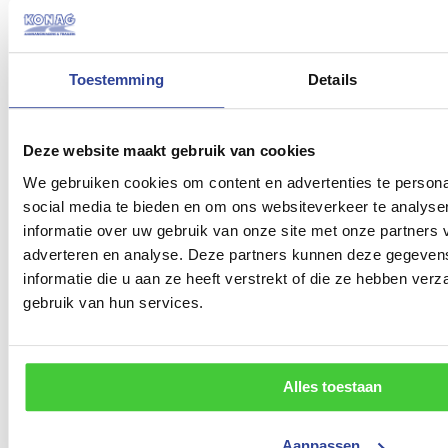
Toestemming
Details
Zwarte velgen set per as
53,99
Deze website maakt gebruik van cookies
Toevoegen
We gebruiken cookies om content en advertenties te persona
social media te bieden en om ons websiteverkeer te analyse
informatie over uw gebruik van onze site met onze partners 
Alko stabilisatorkoppeling
adverteren en analyse. Deze partners kunnen deze gegeve
informatie die u aan ze heeft verstrekt of die ze hebben ver
325
gebruik van hun services.
Toevoegen
Alles toestaan
Beschermhoes elektrische lier
Aanpassen