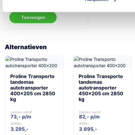
24,50
Toevoegen
Alternatieven
Proline Transporto
Proline Transporto
tandemas
tandemas
autotransporter
autotransporter
400×205 cm 2850
450×205 cm 2850
kg
kg
Leasen vanaf
Leasen vanaf
73,- p/m
82,- p/m
3.904
4.151
Oorspronkelijke
Huidige
Oorspronkelijke
Huidige
3.295
3.695
prijs
prijs
prijs
prijs