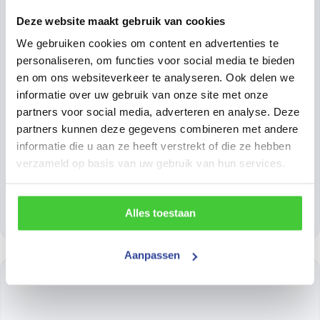
Deze website maakt gebruik van cookies
We gebruiken cookies om content en advertenties te
personaliseren, om functies voor social media te bieden
Onderhouden van uw
en om ons websiteverkeer te analyseren. Ook delen we
aanhangwagen
informatie over uw gebruik van onze site met onze
22-02-2020
partners voor social media, adverteren en analyse. Deze
Net als auto’s vragen ook aanhangwagens om
partners kunnen deze gegevens combineren met andere
onderhoud. De auto brengt u periodiek langs de
informatie die u aan ze heeft verstrekt of die ze hebben
garage voor een APK, naast onderhoudsbeurten die
verzameld op basis van uw gebruik van hun services.
u zelf...
Lees verder
Alles toestaan
Aanpassen